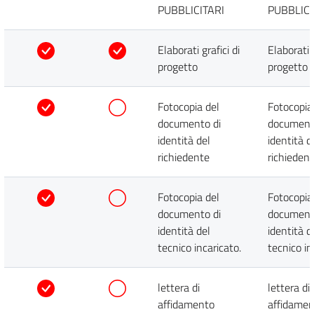
PUBBLICITARI
PUBBLICI
Elaborati grafici di
Elaborati g
progetto
progetto
Fotocopia del
Fotocopia
documento di
document
identità del
identità d
richiedente
richieden
Fotocopia del
Fotocopia
documento di
document
identità del
identità d
tecnico incaricato.
tecnico in
lettera di
lettera di
affidamento
affidame