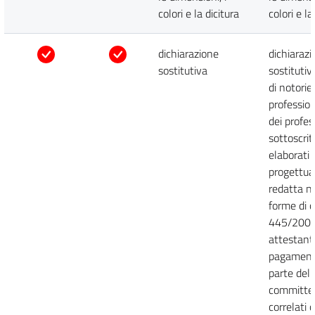
colori e la dicitura
colori e la
dichiarazione
dichiaraz
sostitutiva
sostitutiv
di notorie
profession
dei profes
sottoscritt
elaborati
progettual
redatta n
forme di cu
445/2000
attestante
pagament
parte del
committen
correlati