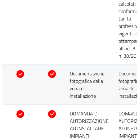
calcolati i
conformit
tariffe
profession
vigenti, in
ottemper
all’art. 3 
n. 30/20
Documentazione
Document
fotografica della
fotografic
zona di
zona di
installazione
installazi
DOMANDA DI
DOMANDA
AUTORIZZAZIONE
AUTORIZ
AD INSTALLARE
AD INST
IMPIANTI
IMPIANTI