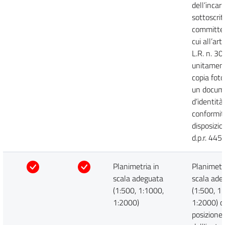
dell’incari
sottoscrit
committen
cui all’art
L.R. n. 3
unitament
copia foto
un docum
d’identità 
conformit
disposizio
d.p.r. 44
Planimetria in
Planimetri
scala adeguata
scala ade
(1:500, 1:1000,
(1:500, 1
1:2000)
1:2000) c
posizione 