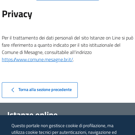
Privacy
Per il trattamento dei dati personali del sito Istanze on Line si può
fare riferimento a quanto indicato per il sito istituzionale del
Comune di Mesagne, consultabile all'indirizzo
https://www.comune.mesagne.br.it/
.
Torna alla sezione precedente
Istanze online
Comune di Mesagne
Questo portale non gestisce cookie di profilazione, ma
utilizza cookie tecnici per autenticazioni, navigazione ed