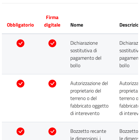
Firma
Obbligatorio
digitale
Nome
Descrizio
Dichiarazione
Dichiaraz
sostitutiva di
sostitutiv
pagamento del
pagament
bollo
bollo
Autorizzazione del
Autorizza
proprietario del
proprietar
terreno o del
terreno o 
fabbricato oggetto
fabbricat
di interevento
di intere
Bozzetto recante
Bozzetto 
le dimensioni, i
le dimensi