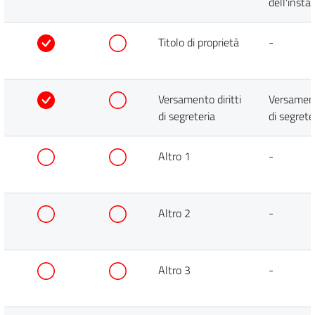
dell'insta
Titolo di proprietà
-
Versamento diritti
Versamento
di segreteria
di segrete
Altro 1
-
Altro 2
-
Altro 3
-